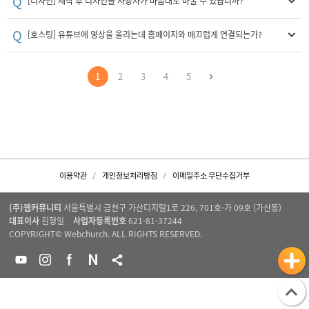
Q
[디자인] 제작 후 디자인을 사용자가 마음대로 바꿀 수 있습니까?
Q
[호스팅] 유튜브에 영상을 올리는데 홈페이지와 매끄럽게 연결되는가?
1
2
3
4
5
이용약관
개인정보처리방침
이메일주소 무단수집거부
(주)웹커뮤니티
서울특별시 금천구 가산디지털1로 226, 701호-가 09호 (가산동)
대표이사
김형일
사업자등록번호
621-81-37244
COPYRIGHT© Webchurch. ALL RIGHTS RESERVED.