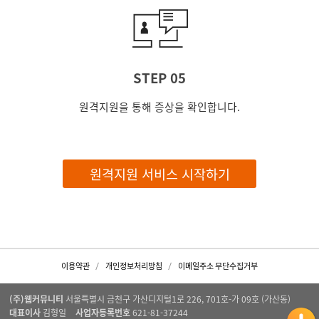
STEP 05
원격지원을 통해 증상을 확인합니다.
원격지원 서비스 시작하기
이용약관
개인정보처리방침
이메일주소 무단수집거부
(주)웹커뮤니티
서울특별시 금천구 가산디지털1로 226, 701호-가 09호 (가산동)
대표이사
김형일
사업자등록번호
621-81-37244